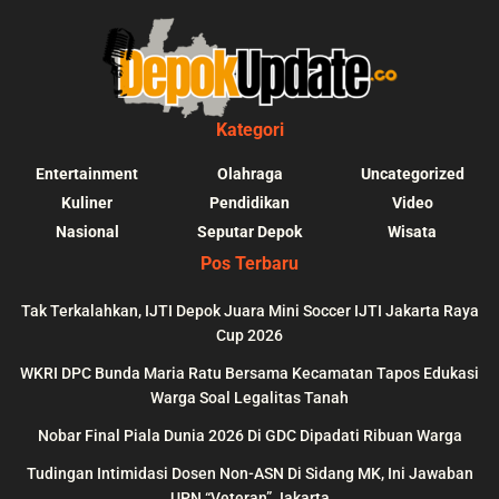
Kategori
Entertainment
Olahraga
Uncategorized
Kuliner
Pendidikan
Video
Nasional
Seputar Depok
Wisata
Pos Terbaru
Tak Terkalahkan, IJTI Depok Juara Mini Soccer IJTI Jakarta Raya
Cup 2026
blic_html/depokupdate.co/wp-
on
991
Warning
: file_get_contents(http
WKRI DPC Bunda Maria Ratu Bersama Kecamatan Tapos Edukasi
ws/lib/theme-helper.php
line
content/themes/jnews/a
Warga Soal Legalitas Tanah
failed to open stream: n
Nobar Final Piala Dunia 2026 Di GDC Dipadati Ribuan Warga
could be found in
Tudingan Intimidasi Dosen Non-ASN Di Sidang MK, Ini Jawaban
UPN “Veteran” Jakarta