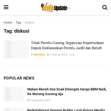
Home
Tag
diskusi
Tag:
diskusi
Tolak Pemilu Curang, Organisasi Kepemudaan
Depok Deklarasikan Pemilu Jurdil dan Bersih
BY
REDAKSI
6 Februari 2024
8
POPULAR NEWS
Makan Murah Dan Enak Ditengah Harga BBM Naik,
Ke Warung Goceng Aja
6 September 2022
Berkolaborasi Dengan Nobby, Lesti Kejora Merilis