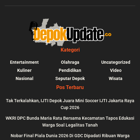
Kategori
Entertainment
Olahraga
Uncategorized
Kuliner
Pendidikan
Video
Nasional
Seputar Depok
Wisata
Pos Terbaru
Tak Terkalahkan, IJTI Depok Juara Mini Soccer IJTI Jakarta Raya
Cup 2026
blic_html/depokupdate.co/wp-
on
991
Warning
: file_get_contents(http
WKRI DPC Bunda Maria Ratu Bersama Kecamatan Tapos Edukasi
ws/lib/theme-helper.php
line
content/themes/jnews/a
Warga Soal Legalitas Tanah
failed to open stream: n
Nobar Final Piala Dunia 2026 Di GDC Dipadati Ribuan Warga
could be found in