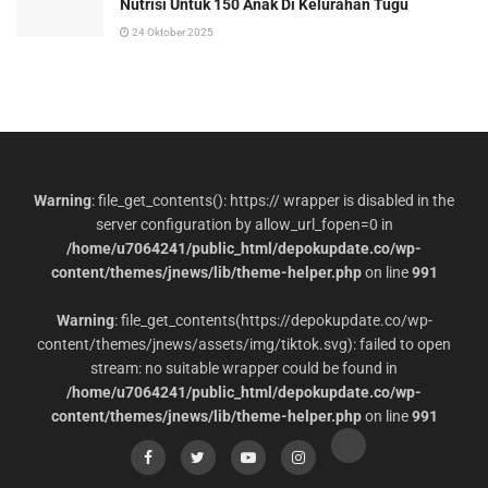
Nutrisi Untuk 150 Anak Di Kelurahan Tugu
24 Oktober 2025
Warning
: file_get_contents(): https:// wrapper is disabled in the
server configuration by allow_url_fopen=0 in
/home/u7064241/public_html/depokupdate.co/wp-
content/themes/jnews/lib/theme-helper.php
on line
991
Warning
: file_get_contents(https://depokupdate.co/wp-
content/themes/jnews/assets/img/tiktok.svg): failed to open
stream: no suitable wrapper could be found in
/home/u7064241/public_html/depokupdate.co/wp-
content/themes/jnews/lib/theme-helper.php
on line
991