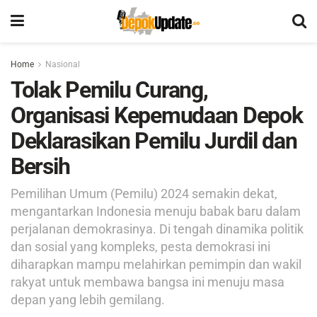
Home
Nasional
Tolak Pemilu Curang,
Organisasi Kepemudaan Depok
Deklarasikan Pemilu Jurdil dan
Bersih
Pemilihan Umum (Pemilu) 2024 semakin dekat,
mengantarkan Indonesia menuju babak baru dalam
perjalanan demokrasinya. Di tengah dinamika politik
dan sosial yang kompleks, pesta demokrasi ini
diharapkan mampu melahirkan pemimpin dan wakil
rakyat untuk membawa bangsa ini menuju masa
depan yang lebih gemilang.