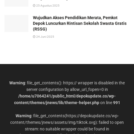
25 Agustus 2025
Wujudkan Akses Pendidikan Merata, Pemkot
Depok Luncurkan Rintisan Sekolah Swasta Gratis
(RSSG)
24 Juni 2025
Warning
: file_get_contents(): https:// wrapper is disabled in the
server configuration by allow_url_fopen=0 in
/home/u7064241/public_html/depokupdate.co/wp-
content/themes/jnews/lib/theme-helper.php
on line
991
Warning
: file_get_contents(https://depokupdate.co/wp-
content/themes/jnews/assets/img/tiktok.svg): failed to open
stream: no suitable wrapper could be found in