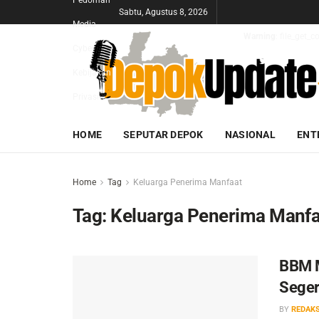
Pedoman
Sabtu, Agustus 8, 2026
Media
Warning
: file_get_
Cyber
Kebijakan
Privasi
HOME
SEPUTAR DEPOK
NASIONAL
ENT
Home
Tag
Keluarga Penerima Manfaat
Tag:
Keluarga Penerima Manfa
BBM M
Seger
BY
REDAKS