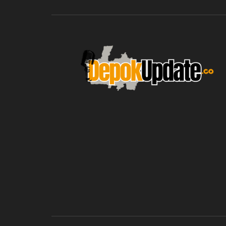
blic_html/depokupdate.co/wp-
on
991
Warning
: file_get_contents(http
ws/lib/theme-helper.php
line
content/themes/jnews/a
failed to open stream: n
could be found in