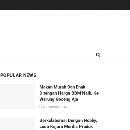
ailed to open stream: no suitable wrapper could be found in
/home/u7064241/publi
POPULAR NEWS
Makan Murah Dan Enak
Ditengah Harga BBM Naik, Ke
Warung Goceng Aja
6 September 2022
Berkolaborasi Dengan Nobby,
Lesti Kejora Merilis Produk