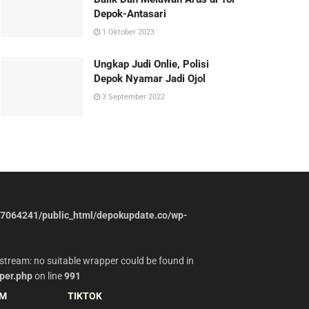
Depok-Antasari
1 Oktober 2023
Ungkap Judi Onlie, Polisi
Depok Nyamar Jadi Ojol
3 September 2022
7064241/public_html/depokupdate.co/wp-
stream: no suitable wrapper could be found in
per.php
on line
991
AM
TIKTOK