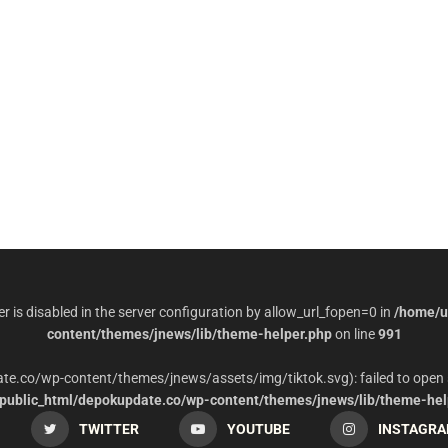
per is disabled in the server configuration by allow_url_fopen=0 in
/home/u
content/themes/jnews/lib/theme-helper.php
on line
991
date.co/wp-content/themes/jnews/assets/img/tiktok.svg): failed to open 
ublic_html/depokupdate.co/wp-content/themes/jnews/lib/theme-hel
TWITTER
YOUTUBE
INSTAGR