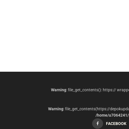
Warning
: file_get_contents(): https:// wrap
Warning
: file_get_contents(https://depokup
/home/u7064241/p
FACEBOOK