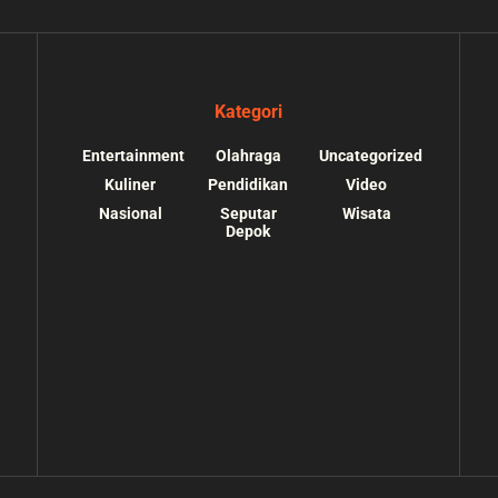
Kategori
Entertainment
Olahraga
Uncategorized
Kuliner
Pendidikan
Video
Nasional
Seputar
Wisata
Depok
s://depokupdate.co/wp-
/home/u7064241/public_html/depokupdate.co/
ssets/img/tiktok.svg):
content/themes/jnews/lib/theme-helper.php
o suitable wrapper