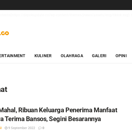
contents(https://depokupdate.co/wp-content/themes/jnews/assets/img/tiktok.svg): f
ERTAINMENT
KULINER
OLAHRAGA
GALERI
OPINI
at
ahal, Ribuan Keluarga Penerima Manfaat
a Terima Bansos, Segini Besarannya
I
9 September 2022
0