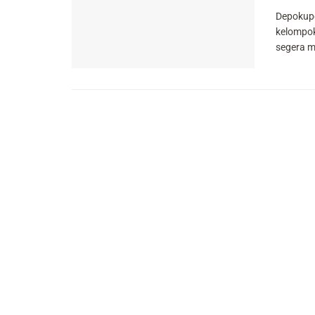
Depokupd
kelompok
segera m