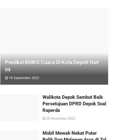
Prediksi BMKG Cuaca Di Kota Depok Hari
Ini
18 September 2022
Walikota Depok Sambut Baik
Persetujuan DPRD Depok Soal
Raperda
28 November 2022
Mobil Mewah Nekat Putar
Balik Dan Melawan Arus di Tol