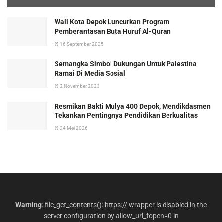
Wali Kota Depok Luncurkan Program
Pemberantasan Buta Huruf Al-Quran
16 September 2025
Semangka Simbol Dukungan Untuk Palestina
Ramai Di Media Sosial
2 November 2023
Resmikan Bakti Mulya 400 Depok, Mendikdasmen
Tekankan Pentingnya Pendidikan Berkualitas
24 Mei 2026
Warning
: file_get_contents(): https:// wrapper is disabled in the
server configuration by allow_url_fopen=0 in