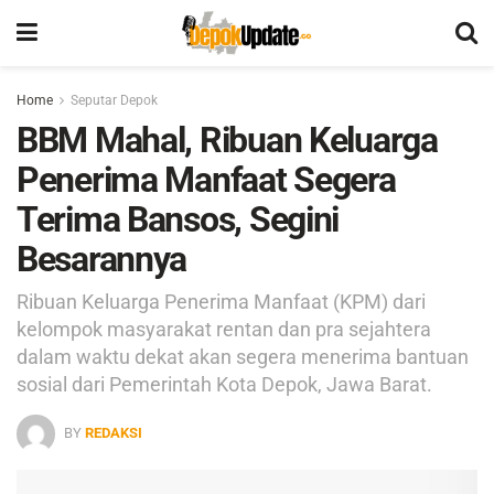
Home
Seputar Depok
BBM Mahal, Ribuan Keluarga
Penerima Manfaat Segera
Terima Bansos, Segini
Besarannya
Ribuan Keluarga Penerima Manfaat (KPM) dari
kelompok masyarakat rentan dan pra sejahtera
dalam waktu dekat akan segera menerima bantuan
sosial dari Pemerintah Kota Depok, Jawa Barat.
BY
REDAKSI