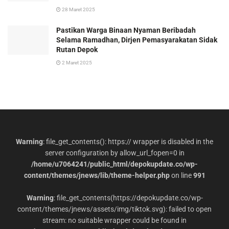
28 Maret 2025
Pastikan Warga Binaan Nyaman Beribadah
Selama Ramadhan, Dirjen Pemasyarakatan Sidak
Rutan Depok
2 Maret 2025
Warning
: file_get_contents(): https:// wrapper is disabled in the
server configuration by allow_url_fopen=0 in
/home/u7064241/public_html/depokupdate.co/wp-
content/themes/jnews/lib/theme-helper.php
on line
991
Warning
: file_get_contents(https://depokupdate.co/wp-
content/themes/jnews/assets/img/tiktok.svg): failed to open
stream: no suitable wrapper could be found in