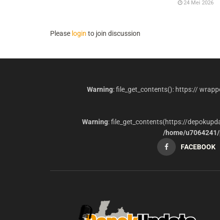
24 Mei 2026
Please
login
to join discussion
Warning
: file_get_contents(): https:// wrap
Warning
: file_get_contents(https://depokup
/home/u7064241/p
FACEBOOK