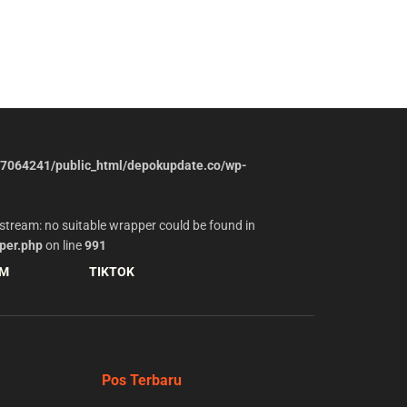
7064241/public_html/depokupdate.co/wp-
stream: no suitable wrapper could be found in
per.php
on line
991
AM
TIKTOK
Pos Terbaru