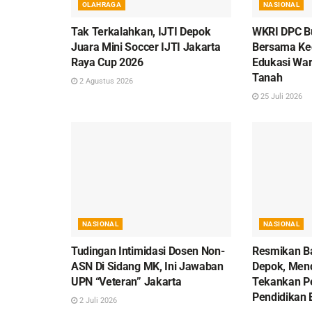
OLAHRAGA
NASIONAL
Tak Terkalahkan, IJTI Depok
WKRI DPC B
Juara Mini Soccer IJTI Jakarta
Bersama Ke
Raya Cup 2026
Edukasi War
Tanah
2 Agustus 2026
25 Juli 2026
NASIONAL
NASIONAL
Tudingan Intimidasi Dosen Non-
Resmikan Ba
ASN Di Sidang MK, Ini Jawaban
Depok, Men
UPN “Veteran” Jakarta
Tekankan P
Pendidikan 
2 Juli 2026