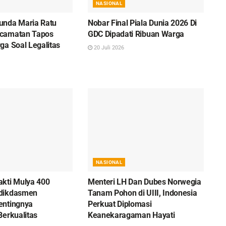
NASIONAL
unda Maria Ratu
Nobar Final Piala Dunia 2026 Di
camatan Tapos
GDC Dipadati Ribuan Warga
ga Soal Legalitas
20 Juli 2026
NASIONAL
kti Mulya 400
Menteri LH Dan Dubes Norwegia
dikdasmen
Tanam Pohon di UIII, Indonesia
entingnya
Perkuat Diplomasi
Berkualitas
Keanekaragaman Hayati