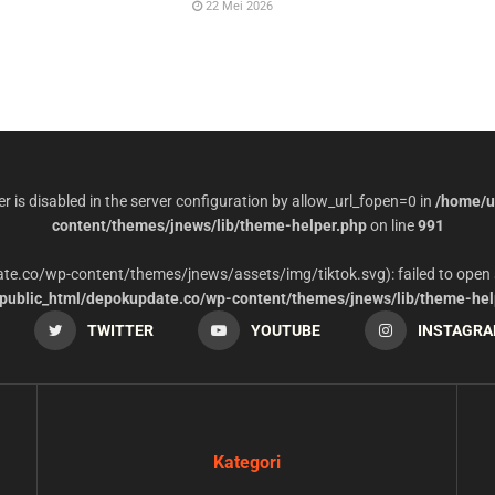
22 Mei 2026
per is disabled in the server configuration by allow_url_fopen=0 in
/home/u
content/themes/jnews/lib/theme-helper.php
on line
991
date.co/wp-content/themes/jnews/assets/img/tiktok.svg): failed to open 
ublic_html/depokupdate.co/wp-content/themes/jnews/lib/theme-hel
TWITTER
YOUTUBE
INSTAGR
Kategori