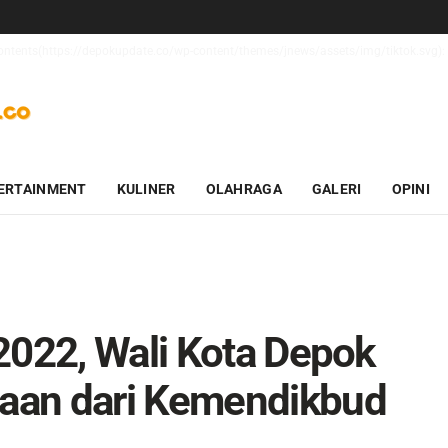
_contents(https://depokupdate.co/wp-content/themes/jnews/assets/img/tiktok.svg): 
ERTAINMENT
KULINER
OLAHRAGA
GALERI
OPINI
2022, Wali Kota Depok
aan dari Kemendikbud