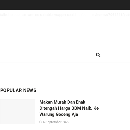
failed to open stream: no suitable wrapper could be found in
/home/u7064241/publi
POPULAR NEWS
Makan Murah Dan Enak
Ditengah Harga BBM Naik, Ke
Warung Goceng Aja
6 September 2022