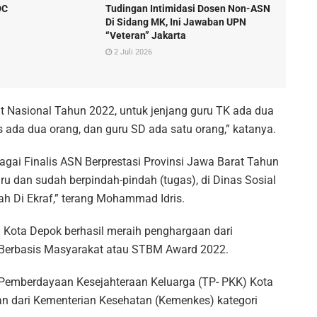
DC
Tudingan Intimidasi Dosen Non-ASN
Di Sidang MK, Ini Jawaban UPN
“Veteran” Jakarta
2 Juli 2026
at Nasional Tahun 2022, untuk jenjang guru TK ada dua
 ada dua orang, dan guru SD ada satu orang,” katanya.
gai Finalis ASN Berprestasi Provinsi Jawa Barat Tahun
uru dan sudah berpindah-pindah (tugas), di Dinas Sosial
lah Di Ekraf,” terang Mohammad Idris.
i Kota Depok berhasil meraih penghargaan dari
l Berbasis Masyarakat atau STBM Award 2022.
Pemberdayaan Kesejahteraan Keluarga (TP- PKK) Kota
n dari Kementerian Kesehatan (Kemenkes) kategori