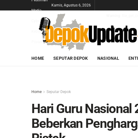
Pedoman
Kamis, Agustus 6, 2026
Media
Warning
: file_get
Cyber
Kebijakan
Privasi
HOME
SEPUTAR DEPOK
NASIONAL
ENT
Home
Seputar Depok
Hari Guru Nasional 
Beberkan Pengharg