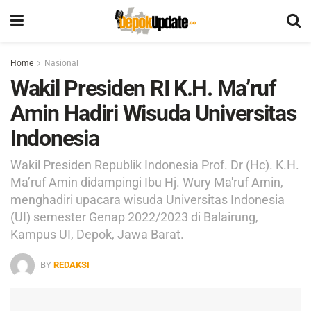
Home
Nasional
Wakil Presiden RI K.H. Ma’ruf
Amin Hadiri Wisuda Universitas
Indonesia
Wakil Presiden Republik Indonesia Prof. Dr (Hc). K.H.
Ma’ruf Amin didampingi Ibu Hj. Wury Ma'ruf Amin,
menghadiri upacara wisuda Universitas Indonesia
(UI) semester Genap 2022/2023 di Balairung,
Kampus UI, Depok, Jawa Barat.
BY
REDAKSI