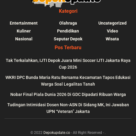
Kategori
Entertainment
Olahraga
Uncategorized
Kuliner
Pendidikan
Video
Nasional
Seputar Depok
Wisata
Pos Terbaru
Tak Terkalahkan, IJTI Depok Juara Mini Soccer IJTI Jakarta Raya
Cup 2026
blic_html/depokupdate.co/wp-
on
991
Warning
: file_get_contents(http
WKRI DPC Bunda Maria Ratu Bersama Kecamatan Tapos Edukasi
ws/lib/theme-helper.php
line
content/themes/jnews/a
Warga Soal Legalitas Tanah
failed to open stream: n
Nobar Final Piala Dunia 2026 Di GDC Dipadati Ribuan Warga
could be found in
Tudingan Intimidasi Dosen Non-ASN Di Sidang MK, Ini Jawaban
UPN “Veteran” Jakarta
© 2022
Depokupdate.co
- All Right Reserved -
.